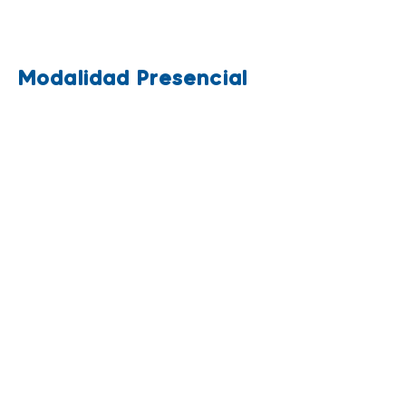
Resolución Número
202150166313
de
08/10/2021 emitida por la Secretaría
de Educación del Distrito de Medellín
Modalidad Presencial
OBJETIVO DEL PROGRAMA:
OBJETIVOS ESPECÍFICOS: