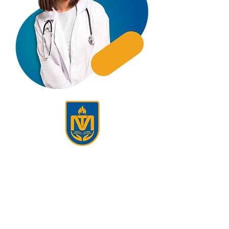
Certifícate como
Técnico Laboral por
Competencias como
Auxiliar en Clínica
Veterinaria.