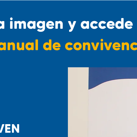
la imagen y accede
nual de convivenc
VEN