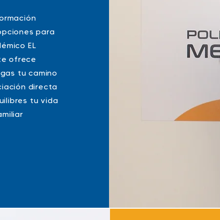
formación
opciones para
démico EL
te ofrece
igas tu camino
ciación directa
ilibres tu vida
miliar